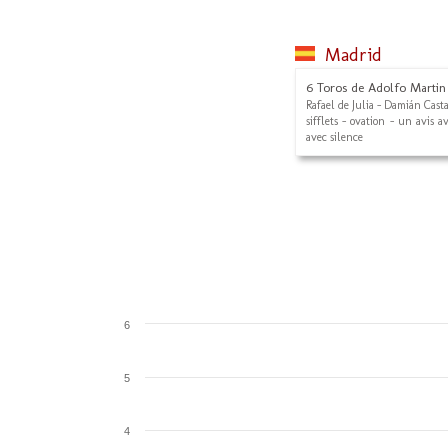
Madrid
6 Toros de Adolfo Martin
Rafael de Julia - Damián Cast
sifflets - ovation - un avis a
avec silence
6
5
4