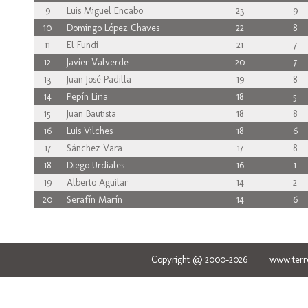
9
Luis Miguel Encabo
23
9
10
Domingo López Chaves
22
8
11
El Fundi
21
7
12
Javier Valverde
20
7
13
Juan José Padilla
19
8
14
Pepín Liria
18
5
15
Juan Bautista
18
8
16
Luis Vilches
18
6
17
Sánchez Vara
17
8
18
Diego Urdiales
16
1
19
Alberto Aguilar
14
2
20
Serafín Marín
14
6
Copyright @ 2000-2026 www.terred