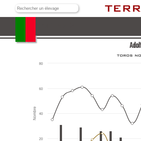
Adolfo Martín Andrés
Adol
80
60
Nombre
40
20