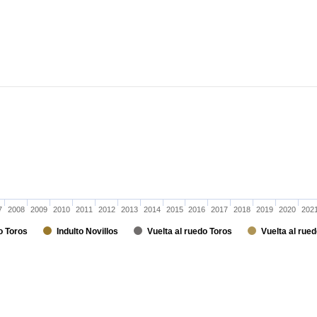
7
2008
2009
2010
2011
2012
2013
2014
2015
2016
2017
2018
2019
2020
202
o Toros
Indulto Novillos
Vuelta al ruedo Toros
Vuelta al rued