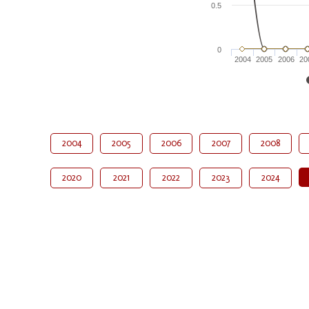
0.5
0
2004
2005
2006
20
2004
2005
2006
2007
2008
2020
2021
2022
2023
2024