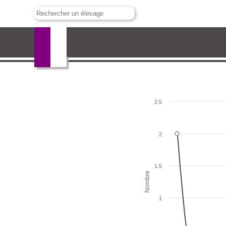
Gabriel Hernández García
2.5
2
1.5
Nombre
1