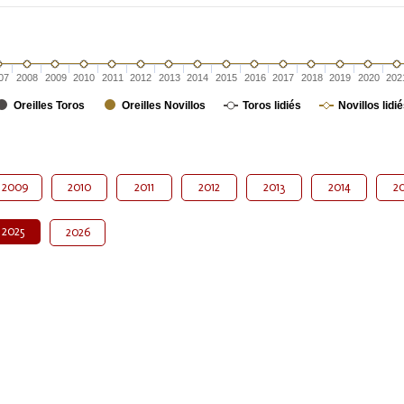
07
2008
2009
2010
2011
2012
2013
2014
2015
2016
2017
2018
2019
2020
202
Oreilles Toros
Oreilles Novillos
Toros lidiés
Novillos lidi
2009
2010
2011
2012
2013
2014
20
2025
2026