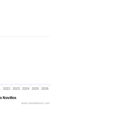
1
2022
2023
2024
2025
2026
o Novillos
www.terredetoros.com