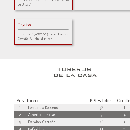
de Bilbao"
Yegüiso
Bilbao le 19/08/2025 pour Damián
Castaño. Vuelta al ruedo
Pos
Torero
Bêtes lidies
Oreill
1
Fernando Robleño
32
1
2
Alberto Lamelas
31
4
3
Damián Castaño
26
3
4
Rafaelillo
24
11