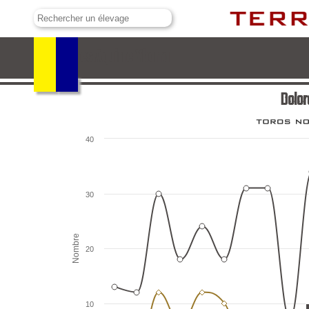
Dolores Aguirre Ybarra
Dolor
40
30
Nombre
20
10