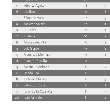
5
Alberto Aguilar
18
5
6
Joselillo
17
6
7
Sánchez Vara
16
5
8
Maxime Solera
12
1
9
El Califa
12
4
10
Joselillo
10
3
11
Gómez del Pilar
10
1
12
Luis Gerpe
9
2
13
Francisco Montero
9
6
14
"Juan de Castilla"
9
0
15
Manuel Escribano
8
7
16
Uceda Leal
8
0
17
Octavio Chacón
8
5
18
Salvador Cortés
8
1
19
Jesús de la Calzada
8
3
20
Iván Fandiño
8
2