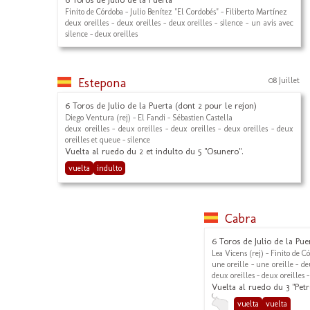
Finito de Córdoba - Julio Benítez "El Cordobés" - Filiberto Martínez
deux oreilles - deux oreilles - deux oreilles - silence - un avis avec
silence - deux oreilles
Estepona
08 Juillet
6 Toros de Julio de la Puerta (dont 2 pour le rejon)
Diego Ventura (rej) - El Fandi - Sébastien Castella
deux oreilles - deux oreilles - deux oreilles - deux oreilles - deux
oreilles et queue - silence
Vuelta al ruedo du 2 et indulto du 5 "Osunero".
vuelta
indulto
Cabra
6 Toros de Julio de la Puer
Lea Vicens (rej) - Finito de C
une oreille - une oreille - de
deux oreilles - deux oreilles 
Vuelta al ruedo du 3 "Petr
vuelta
vuelta