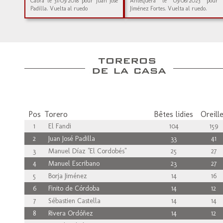
Cabra le 31/03/2018 pour Juan José
Antequera le 03/06/2023 pour
Padilla. Vuelta al ruedo
Jiménez Fortes. Vuelta al ruedo.
Pos
Torero
Bêtes lidies
Oreill
1
El Fandi
104
159
2
Juan José Padilla
33
41
3
Manuel Díaz "El Cordobés"
25
27
4
Manuel Escribano
23
27
5
Borja Jiménez
14
16
6
Finito de Córdoba
14
12
7
Sébastien Castella
14
14
8
Rivera Ordóñez
14
12