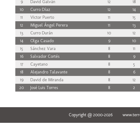
9
David Galván
12
18
10
Curro Díaz
12
14
11
Victor Puerto
11
15
12
Miguel Ángel Perera
11
13
13
Curro Durán
10
12
14
Olga Casado
9
10
15
Sánchez Vara
8
11
16
Salvador Cortés
8
9
17
Cayetano
8
5
18
Alejandro Talavante
8
6
19
David de Miranda
8
12
20
José Luis Torres
8
2
Copyright @ 2000-2026 www.terred