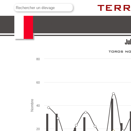
Julio de la Puerta
Jul
80
60
Nombre
40
20