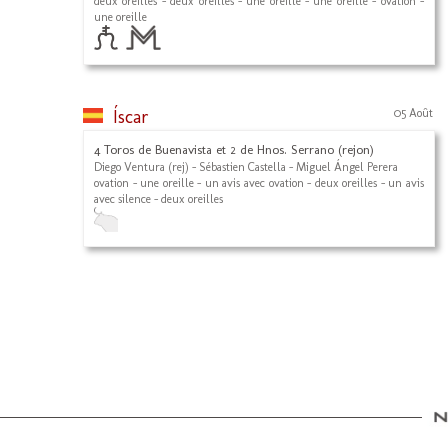
deux oreilles - deux oreilles - une oreille - une oreille - ovation -
une oreille
Íscar
05 Août
4 Toros de Buenavista et 2 de Hnos. Serrano (rejon)
Diego Ventura (rej) - Sébastien Castella - Miguel Ángel Perera
ovation - une oreille - un avis avec ovation - deux oreilles - un avis
avec silence - deux oreilles