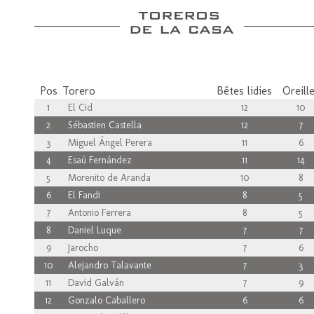
Pos
Torero
Bêtes lidies
Oreill
1
El Cid
12
10
2
Sébastien Castella
12
7
3
Miguel Ángel Perera
11
6
4
Esaú Fernández
11
14
5
Morenito de Aranda
10
8
6
El Fandi
8
5
7
Antonio Ferrera
8
5
8
Daniel Luque
7
7
9
Jarocho
7
6
10
Alejandro Talavante
7
3
11
David Galván
7
9
12
Gonzalo Caballero
6
6